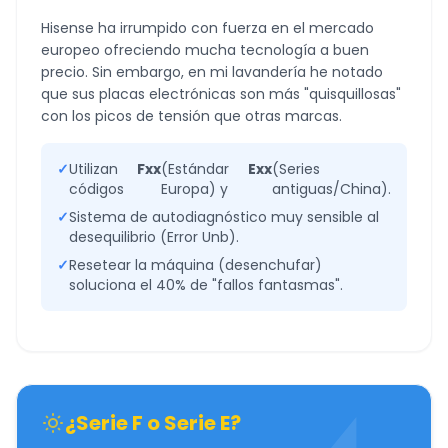
Hisense ha irrumpido con fuerza en el mercado
europeo ofreciendo mucha tecnología a buen
precio. Sin embargo, en mi lavandería he notado
que sus placas electrónicas son más "quisquillosas"
con los picos de tensión que otras marcas.
✓
Utilizan
Fxx
(Estándar
Exx
(Series
códigos
Europa) y
antiguas/China).
✓
Sistema de autodiagnóstico muy sensible al
desequilibrio (Error Unb).
✓
Resetear la máquina (desenchufar)
soluciona el 40% de "fallos fantasmas".
¿Serie F o Serie E?