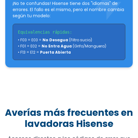
¡No te confundas! Hisense tiene dos "idiomas" de
errores. El fallo es el mismo, pero el nombre cambia
según tu modelo:
Equivalencias rápidas:
• F03 = E03 =
No Desagua
(Filtro sucio)
• F01 = E02 =
No Entra Agua
(Grifo/Manguera)
• F13 = E12 =
Puerta Abierta
Averías más frecuentes en
lavadoras Hisense