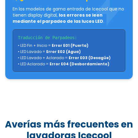
En los modelos de gama entrada de Icecool que no
tienen display digital,
los errores se leen
mediante el parpadeo de las luces LED
.
Traducción de Parpadeos:
• LED Fin + Inicio =
Error E01 (Puerta)
• LED Lavado =
Error E02 (Agua)
• LED Lavado + Aclarado =
Error E03 (Desagüe)
• LED Aclarado =
Error E04 (Desbordamiento)
Averías más frecuentes en
lavadoras Icecool