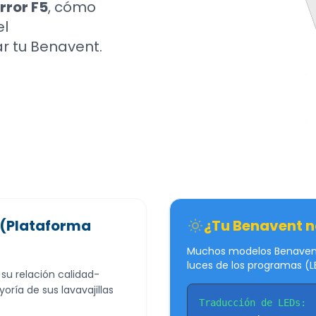
rror F5
, cómo
el
r tu Benavent.
 (Plataforma
¿Tu Benavent n
Muchos modelos Benavent 
luces de los programas (L
u relación calidad-
oría de sus lavavajillas
Traducción de LEDs: