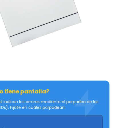
o tiene pantalla?
indican los errores mediante el parpadeo de las
EDs). Fíjate en cuáles parpadean: