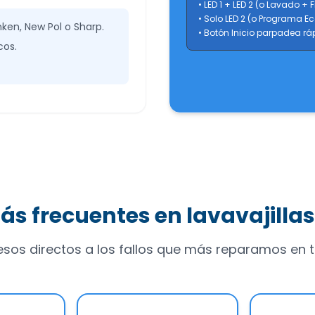
• LED 1 + LED 2 (o Lavado + 
• Solo LED 2 (o Programa E
en, New Pol o Sharp.
• Botón Inicio parpadea r
cos.
ás frecuentes en lavavajilla
sos directos a los fallos que más reparamos en ta