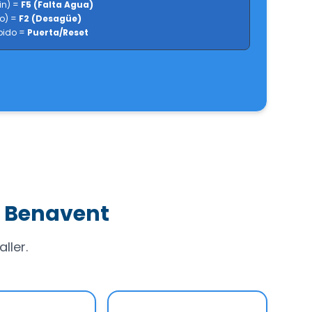
Fin) =
F5 (Falta Agua)
co) =
F2 (Desagüe)
ápido =
Puerta/Reset
s Benavent
ller.