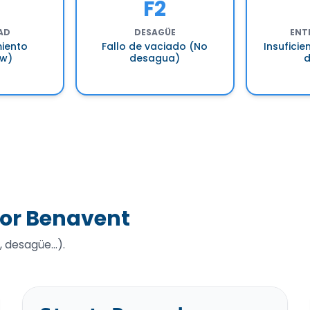
F2
AD
DESAGÜE
ENT
iento
Fallo de vaciado (No
Insufici
ow)
desagua)
ror Benavent
 desagüe...).