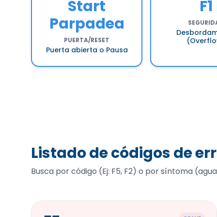
Start
F1
Parpadea
SEGURID
Desbordam
PUERTA/RESET
(Overfl
Puerta abierta o Pausa
Listado de códigos de er
Busca por código (Ej: F5, F2) o por síntoma (agua,