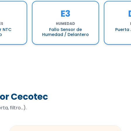
E3
ES
HUMEDAD
or NTC
Fallo Sensor de
Puerta 
o
Humedad / Delantero
ror Cecotec
, filtro...).