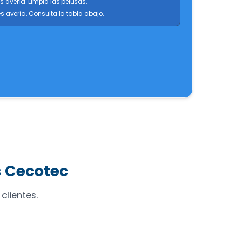
s avería. Limpia las pelusas.
es avería. Consulta la tabla abajo.
s Cecotec
clientes.