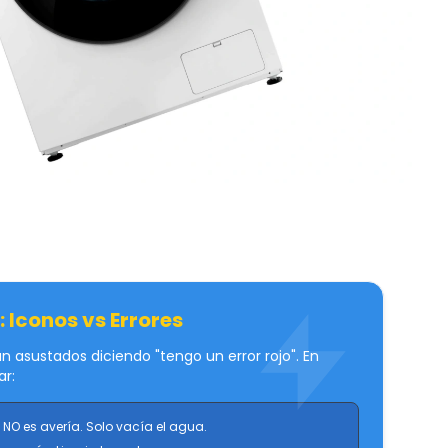
: Iconos vs Errores
 asustados diciendo "tengo un error rojo". En
ar:
NO es avería. Solo vacía el agua.