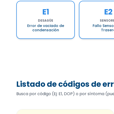
E1
E2
DESAGÜE
SENSOR
Error de vaciado de
Fallo Sens
condensación
Traser
Listado de códigos de er
Busca por código (Ej: E1, DOP) o por síntoma (puerta