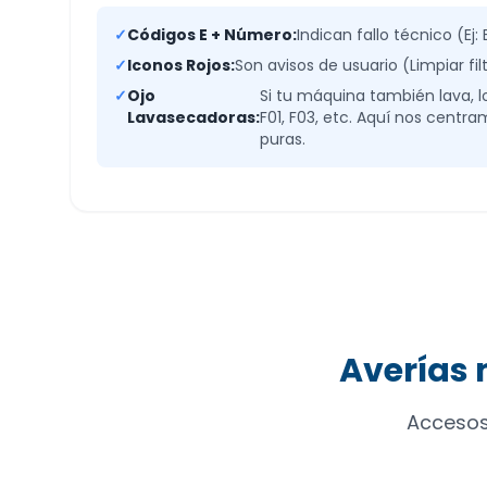
✓
Códigos E + Número:
Indican fallo técnico (Ej: E
✓
Iconos Rojos:
Son avisos de usuario (Limpiar fil
✓
Ojo
Si tu máquina también lava, 
Lavasecadoras:
F01, F03, etc. Aquí nos centr
puras.
Averías 
Accesos 