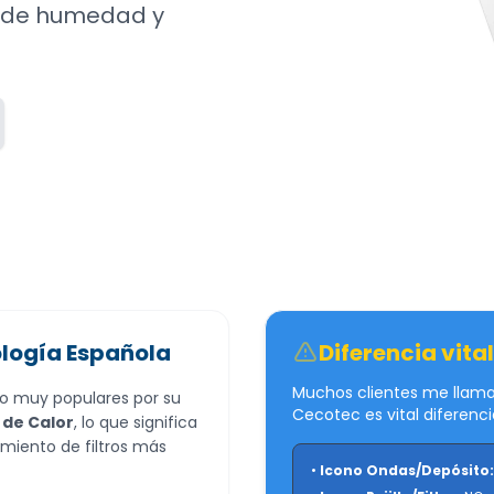
es de humedad y
ología Española
Diferencia vital
Muchos clientes me llaman
o muy populares por su
Cecotec es vital diferenci
de Calor
, lo que significa
miento de filtros más
•
Icono Ondas/Depósito: