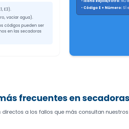
•
Icono Rejilla/Filtro:
NO e
•
Código E + Número:
SÍ 
1, E3).
tro, vaciar agua).
los códigos pueden ser
amos en las secadoras
más frecuentes en secadora
directos a los fallos que más consultan nuestros 