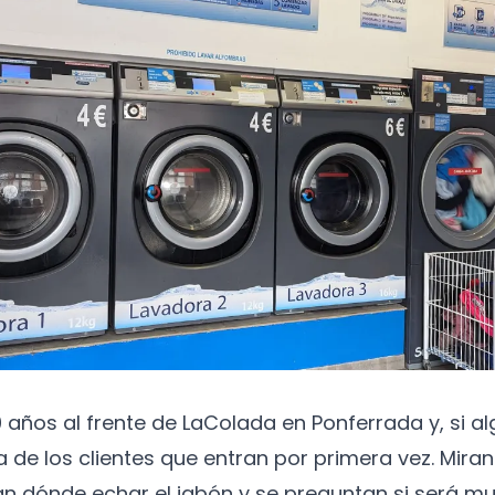
 años al frente de LaColada en Ponferrada y, si alg
a de los clientes que entran por primera vez. Mira
n dónde echar el jabón y se preguntan si será m