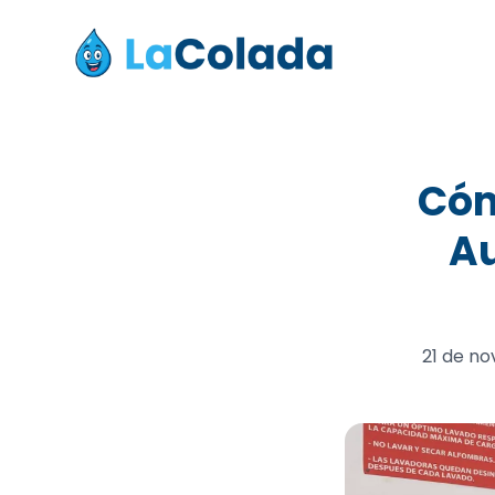
Cóm
Au
21 de n