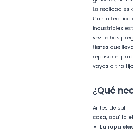
La realidad es 
Como técnico 
industriales es
vez te has pr
tienes que llev
repasar el pro
vayas a tiro fijo
¿Qué nec
Antes de salir,
casa, aquí la ef
La ropa cla