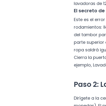
lavadoras de 12
El secreto de
Este es el err
rodamientos: ll
del tambor par
parte superior 
ropa saldrá igu
Cierra la puert
ejemplo, Lavad
Paso 2: 
Dirígete a la 
monedas). El pr