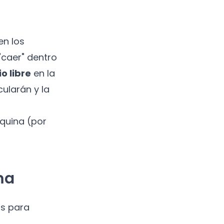
en los
"caer" dentro
o libre
en la
cularán y la
áquina (por
ma
as para