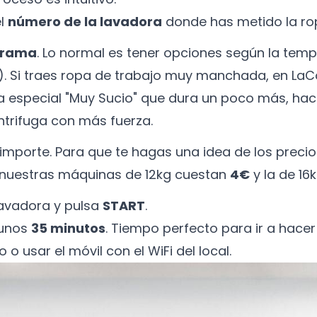
el
número de la lavadora
donde has metido la ro
grama
. Lo normal es tener opciones según la tempe
0º). Si traes ropa de trabajo muy manchada, en L
 especial "Muy Sucio" que dura un poco más, hac
ntrifuga con más fuerza.
 importe. Para que te hagas una idea de los precio
 nuestras máquinas de 12kg cuestan
4€
y la de 16
lavadora y pulsa
START
.
 unos
35 minutos
. Tiempo perfecto para ir a hace
o o usar el móvil con el WiFi del local.