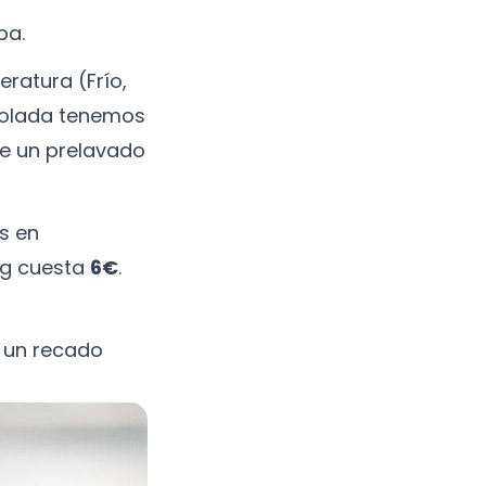
pa.
ratura (Frío,
aColada tenemos
e un prelavado
s en
kg cuesta
6€
.
r un recado