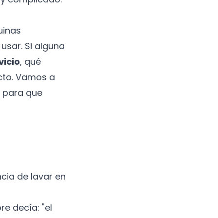
uinas
usar. Si alguna
vicio
, qué
ecto. Vamos a
, para que
ncia de lavar en
e decía: "el