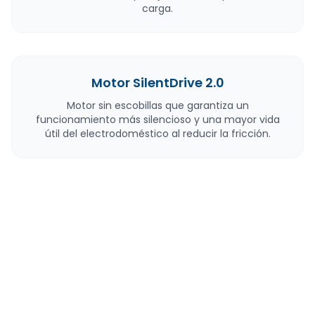
carga.
Motor SilentDrive 2.0
Motor sin escobillas que garantiza un
funcionamiento más silencioso y una mayor vida
útil del electrodoméstico al reducir la fricción.
Sistema Up&Down
Permite ajustar la altura de la cesta superior incluso
cuando está completamente cargada, facilitando
el lavado de ollas grandes o copas altas.