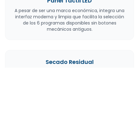
Panel Táctil LED
A pesar de ser una marca económica, integra una
interfaz moderna y limpia que facilita la selección
de los 6 programas disponibles sin botones
mecánicos antiguos.
Secado Residual
Utiliza el calor generado durante el lavado para
secar la vajilla. Es un sistema básico que cumple en
cerámica, aunque requiere abrir la puerta al
finalizar para optimizar resultados.