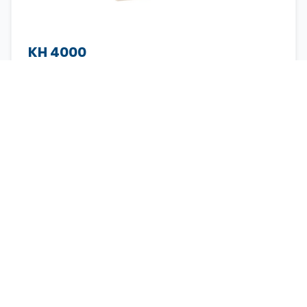
KH 4000
Uso:
Iniciación
Tipo:
Mecánica
Velocidad:
Media
Características:
Motor 85W
Brazo libre
Ojal 4 pasos
Buscar alternativa nueva
Descatalogada