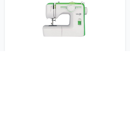
MCV13
Uso:
Iniciación
Tipo:
Mecánica
Velocidad:
Baja
Características:
12 Puntadas
Brazo libre
Luz incandescente