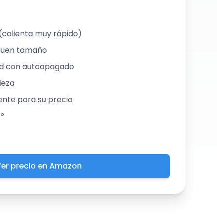
(calienta muy rápido)
buen tamaño
ad con autoapagado
ieza
nte para su precio
0º
er precio en Amazon