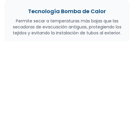
Tecnología Bomba de Calor
Permite secar a temperaturas más bajas que las
secadoras de evacuación antiguas, protegiendo los
tejidos y evitando la instalación de tubos al exterior.
Programas de Higiene
Inclusión de ciclos Antialérgicos y función
Antiarrugas en modelos como el ASB800DDX,
pensados para el cuidado de la salud y facilitar el
planchado.